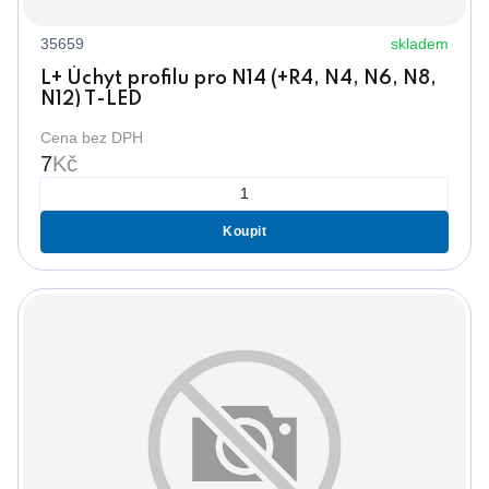
35659
skladem
L+ Úchyt profilu pro N14 (+R4, N4, N6, N8,
N12) T-LED
Cena bez DPH
7
Kč
Koupit