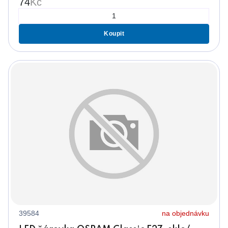
74
Kč
Koupit
39584
na objednávku