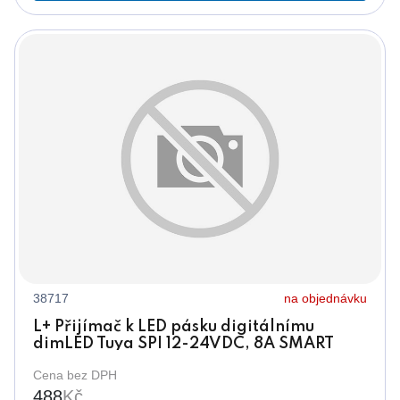
38717
na objednávku
L+ Přijímač k LED pásku digitálnímu
dimLED Tuya SPI 12-24VDC, 8A SMART
Cena bez DPH
488
Kč