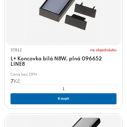
37812
na objednávku
L+ Koncovka bílá N8W, plná 096652
LINE8
Cena bez DPH
7
Kč
Koupit