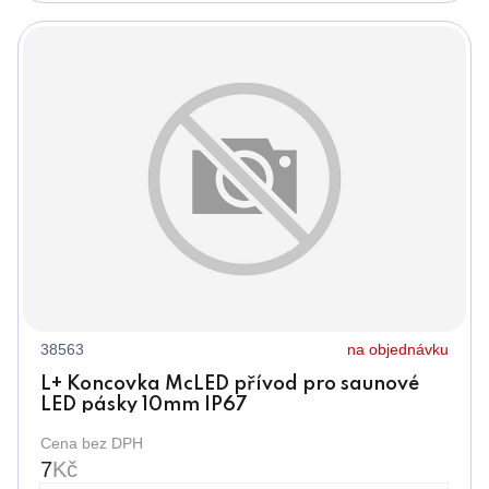
38563
na objednávku
L+ Koncovka McLED přívod pro saunové
LED pásky 10mm IP67
Cena bez DPH
7
Kč