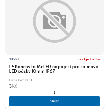
38560
na objednávku
L+ Koncovka McLED napájecí pro saunové
LED pásky 10mm IP67
Cena bez DPH
3
Kč
Koupit