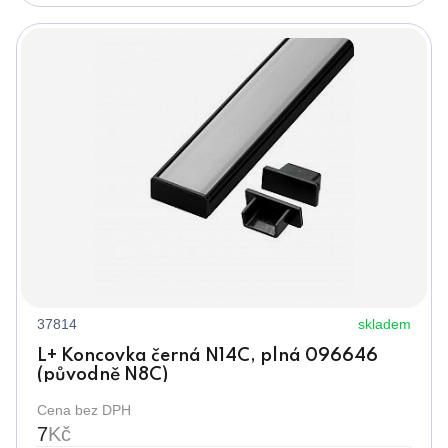
37814
skladem
L+ Koncovka černá N14C, plná 096646
(původně N8C)
Cena bez DPH
7
Kč