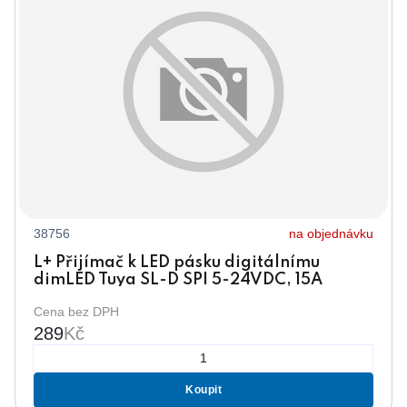
38756
na objednávku
L+ Přijímač k LED pásku digitálnímu
dimLED Tuya SL-D SPI 5-24VDC, 15A
SMART
Cena bez DPH
289
Kč
Koupit