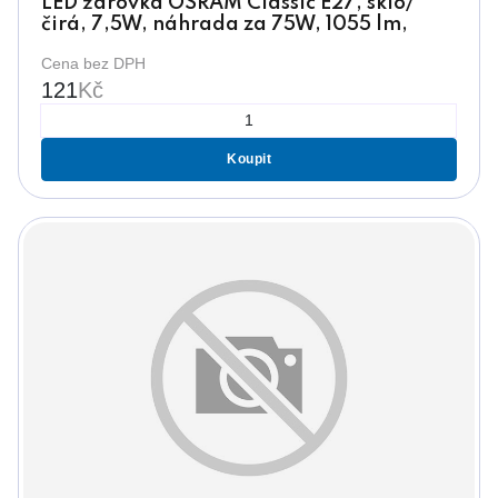
LED žárovka OSRAM Classic E27, sklo/
čirá, 7,5W, náhrada za 75W, 1055 lm,
2700 K, stmívatelná
Cena bez DPH
121
Kč
Koupit