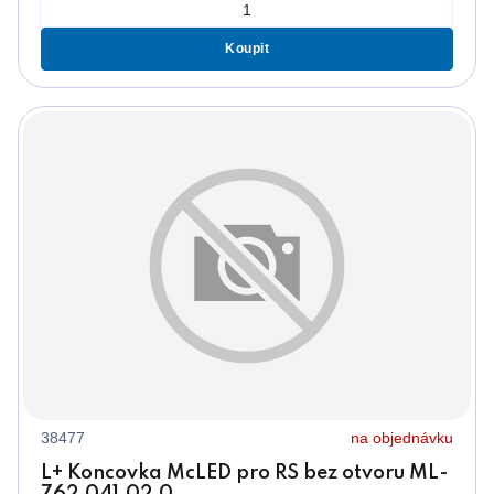
Koupit
38477
na objednávku
L+ Koncovka McLED pro RS bez otvoru ML-
762.041.02.0