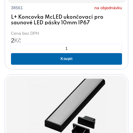
38561
na objednávku
L+ Koncovka McLED ukončovací pro
saunové LED pásky 10mm IP67
Cena bez DPH
2
Kč
Koupit