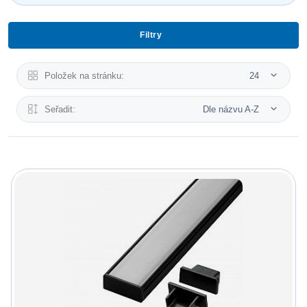
Filtry
Položek na stránku:
24
Seřadit:
Dle názvu A-Z