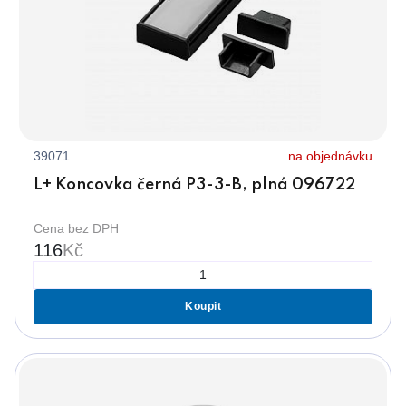
39071
na objednávku
L+ Koncovka černá P3-3-B, plná 096722
Cena bez DPH
116
Kč
Koupit