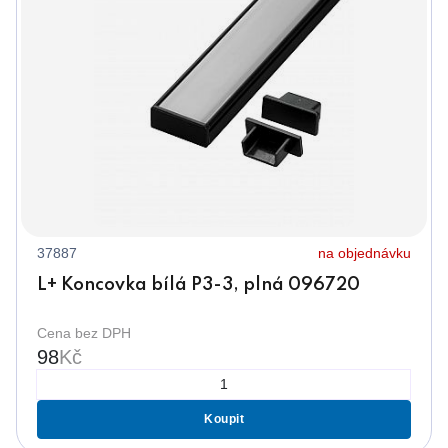
37887
na objednávku
L+ Koncovka bílá P3-3, plná 096720
Cena bez DPH
98
Kč
Koupit