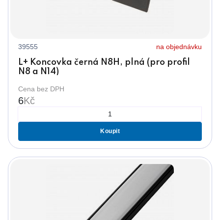
39555
na objednávku
L+ Koncovka černá N8H, plná (pro profil
N8 a N14)
Cena bez DPH
6
Kč
Koupit