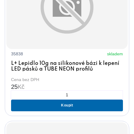
35838
skladem
L+ Lepidlo 10g na silikonové bázi k lepení
LED pásků a TUBE NEON profilů
Cena bez DPH
25
Kč
Koupit