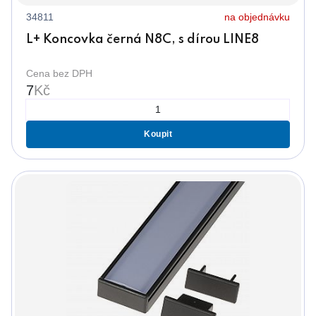
34811
na objednávku
L+ Koncovka černá N8C, s dírou LINE8
Cena bez DPH
7
Kč
Koupit