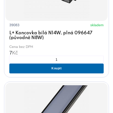
39083
skladem
L+ Koncovka bílá N14W, plná 096647
(původně N8W)
Cena bez DPH
7
Kč
Koupit