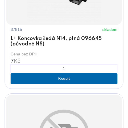
37815
skladem
L+ Koncovka šedá N14, plná 096645
(původně N8)
Cena bez DPH
7
Kč
Koupit