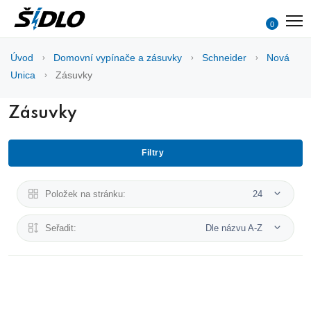
0
Úvod
Domovní vypínače a zásuvky
Schneider
Nová
Unica
Zásuvky
Zásuvky
Filtry
Položek na stránku:
24
Seřadit:
Dle názvu A-Z