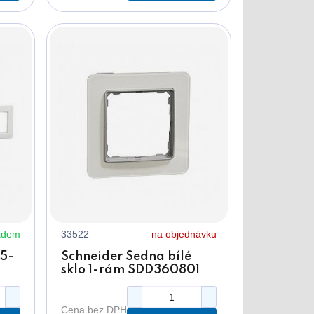
adem
33522
na objednávku
 5-
Schneider Sedna bílé
sklo 1-rám SDD360801
Cena bez DPH