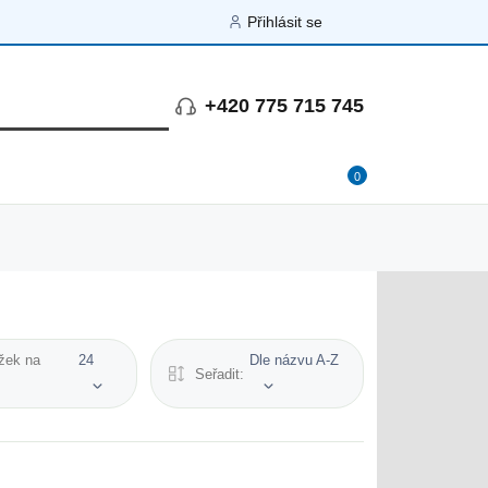
Přihlásit se
+420 775 715 745
0
žek na
24
Dle názvu A-Z
Seřadit: