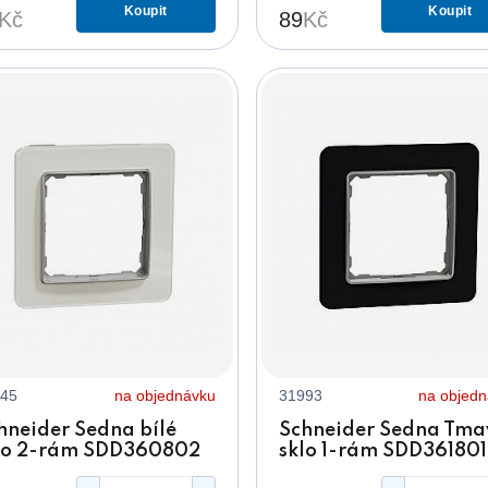
Koupit
Koupit
Kč
89
Kč
45
na objednávku
31993
na objed
hneider Sedna bílé
Schneider Sedna Tma
lo 2-rám SDD360802
sklo 1-rám SDD361801