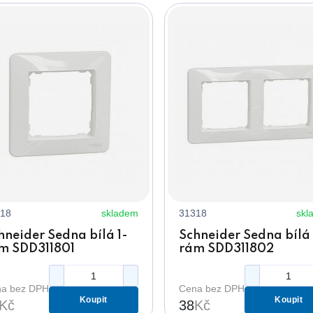
18
skladem
31318
skl
hneider Sedna bílá 1-
Schneider Sedna bílá
m SDD311801
rám SDD311802
a bez DPH
Cena bez DPH
Koupit
Koupit
Kč
38
Kč