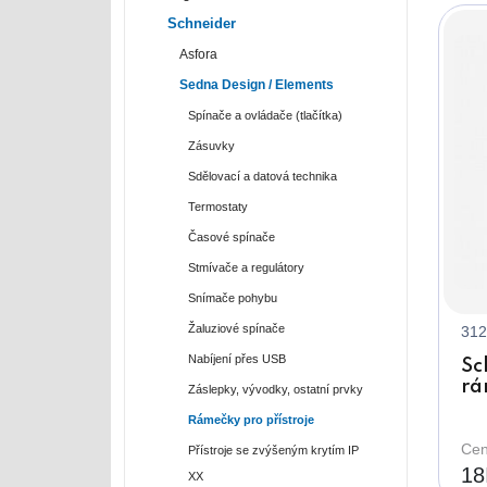
Schneider
Asfora
Sedna Design / Elements
Spínače a ovládače (tlačítka)
Zásuvky
Sdělovací a datová technika
Termostaty
Časové spínače
Stmívače a regulátory
Snímače pohybu
Žaluziové spínače
312
Nabíjení přes USB
Sc
rá
Záslepky, vývodky, ostatní prvky
Rámečky pro přístroje
Cen
Přístroje se zvýšeným krytím IP
18
XX