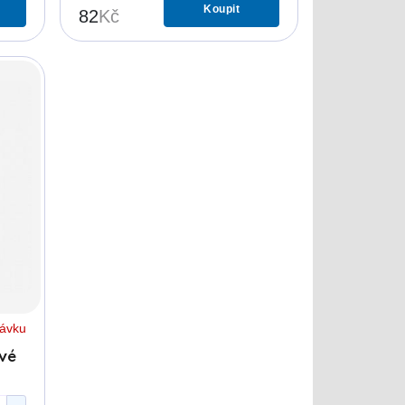
Koupit
82
Kč
návku
vé