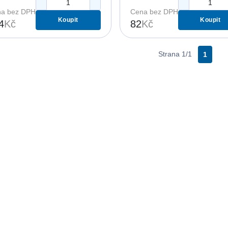
a bez DPH
Cena bez DPH
Koupit
Koupit
4
Kč
82
Kč
Strana 1/1
1