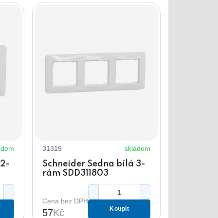
adem
31319
skladem
 2-
Schneider Sedna bílá 3-
rám SDD311803
Cena bez DPH
Koupit
57
Kč