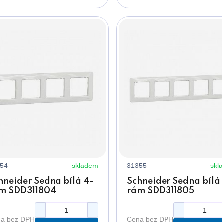
54
skladem
31355
skl
hneider Sedna bílá 4-
Schneider Sedna bílá
m SDD311804
rám SDD311805
a bez DPH
Cena bez DPH