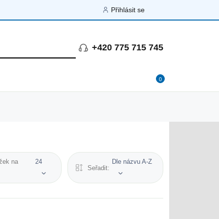
Přihlásit se
+420 775 715 745
0
žek na
24
Dle názvu A-Z
Seřadit: