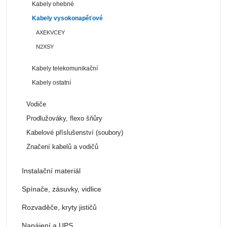
Kabely ohebné
Kabely vysokonapěťové
AXEKVCEY
N2XSY
Kabely telekomunikační
Kabely ostatní
Vodiče
Prodlužováky, flexo šňůry
Kabelové příslušenství (soubory)
Značení kabelů a vodičů
Instalační materiál
Spínače, zásuvky, vidlice
Rozvaděče, kryty jističů
Napájení a UPS