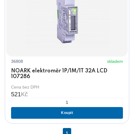
36808
skladem
NOARK elektroměr 1P/1M/1T 32A LCD
107286
Cena bez DPH
521
Kč
Koupit
1