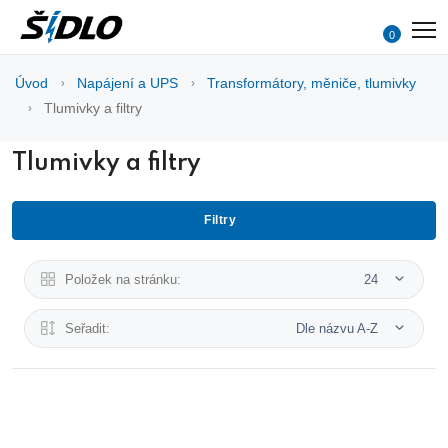
0
Úvod
Napájení a UPS
Transformátory, měniče, tlumivky
Tlumivky a filtry
Tlumivky a filtry
Filtry
Položek na stránku:
24
Seřadit:
Dle názvu A-Z