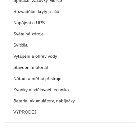
Spínače, zásuvky, vidlice
Rozvaděče, kryty jističů
Napájení a UPS
Světelné zdroje
Svítidla
Vytápění a ohřev vody
Stavební materiál
Nářadí a měřící přístroje
Zvonky a sdělovací technika
Baterie, akumulátory, nabíječky
VÝPRODEJ