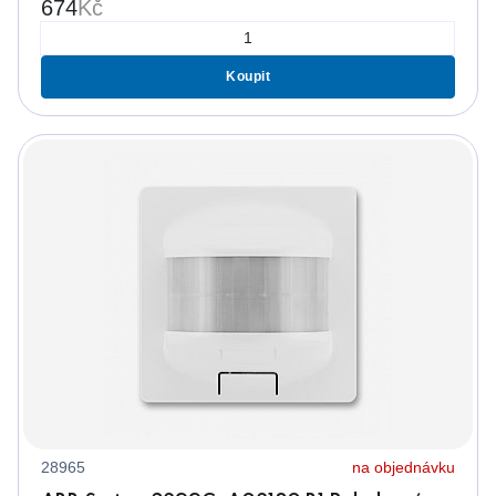
674
Kč
Koupit
28965
na objednávku