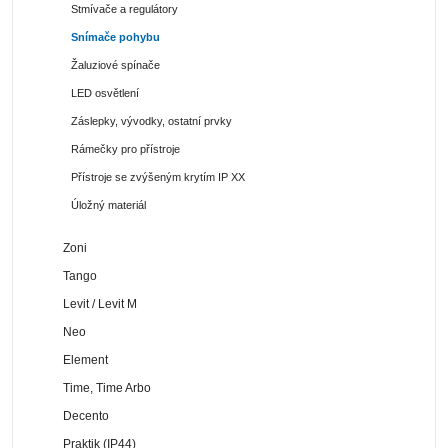
Stmívače a regulátory
Snímače pohybu
Žaluziové spínače
LED osvětlení
Záslepky, vývodky, ostatní prvky
Rámečky pro přístroje
Přístroje se zvýšeným krytím IP XX
Úložný materiál
Zoni
Tango
Levit / Levit M
Neo
Element
Time, Time Arbo
Decento
Praktik (IP44)