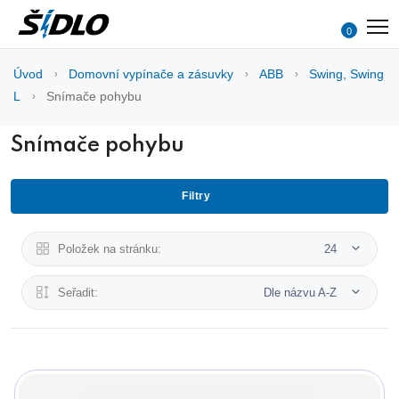
0
Úvod
Domovní vypínače a zásuvky
ABB
Swing, Swing
L
Snímače pohybu
Snímače pohybu
Filtry
Položek na stránku:
24
Seřadit:
Dle názvu A-Z