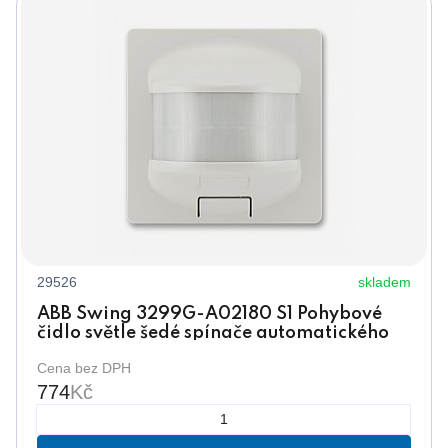
29526
skladem
ABB Swing 3299G-A02180 S1 Pohybové
čidlo světle šedé spínače automatického
(senzor 180°)
Cena bez DPH
774
Kč