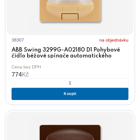
38307
na objednávku
ABB Swing 3299G-A02180 D1 Pohybové
čidlo béžové spínače automatického
(senzor 180°)
Cena bez DPH
774
Kč
Koupit