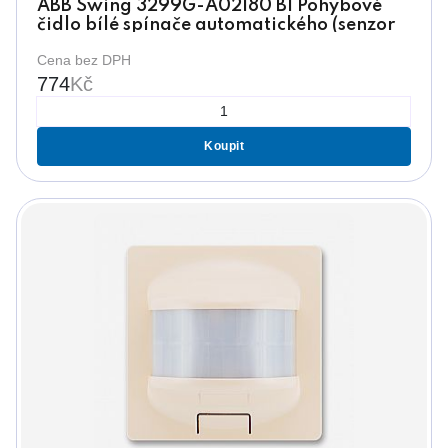
ABB Swing 3299G-A02180 B1 Pohybové
čidlo bílé spínače automatického (senzor
180°)
Cena bez DPH
774
Kč
Koupit