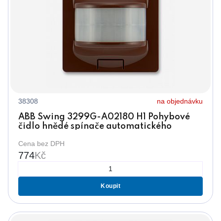
38308
na objednávku
ABB Swing 3299G-A02180 H1 Pohybové
čidlo hnědé spínače automatického
(senzor 180°)
Cena bez DPH
774
Kč
Koupit