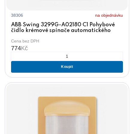
38306
na objednávku
ABB Swing 3299G-A02180 C1 Pohybové
čidlo krémové spínače automatického
(senzor 180°)
Cena bez DPH
774
Kč
Koupit