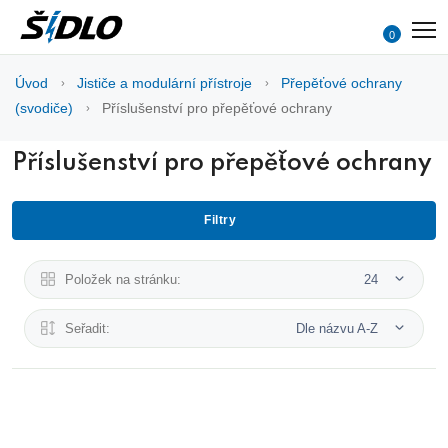
0
Úvod
Jističe a modulární přístroje
Přepěťové ochrany
(svodiče)
Příslušenství pro přepěťové ochrany
Příslušenství pro přepěťové ochrany
Filtry
Položek na stránku:
24
Seřadit:
Dle názvu A-Z