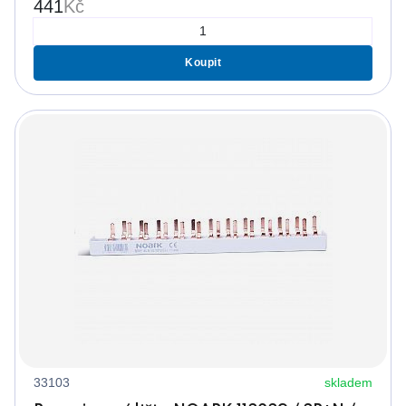
441
Kč
Koupit
33103
skladem