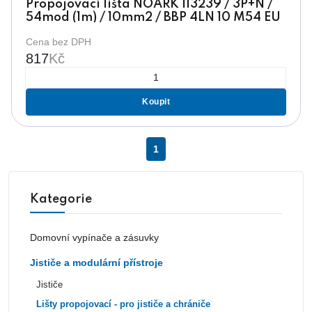
Propojovací lišta NOARK 113239 / 3P+N /
54mod (1m) / 10mm2 / BBP 4LN 10 M54 EU
Cena bez DPH
817
Kč
Koupit
1
Kategorie
Domovní vypínače a zásuvky
Jističe a modulární přístroje
Jističe
Lišty propojovací - pro jističe a chrániče