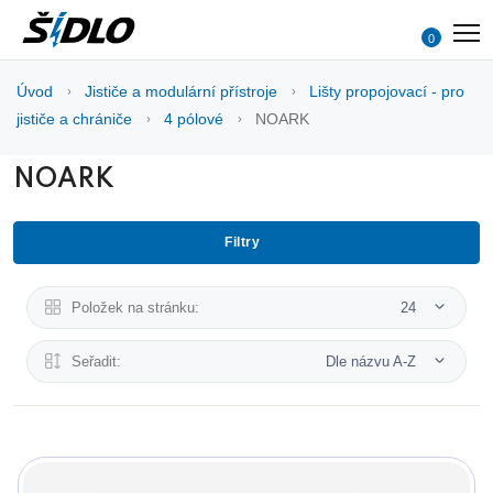
0
Úvod
Jističe a modulární přístroje
Lišty propojovací - pro
jističe a chrániče
4 pólové
NOARK
NOARK
Filtry
Položek na stránku:
24
Seřadit:
Dle názvu A-Z