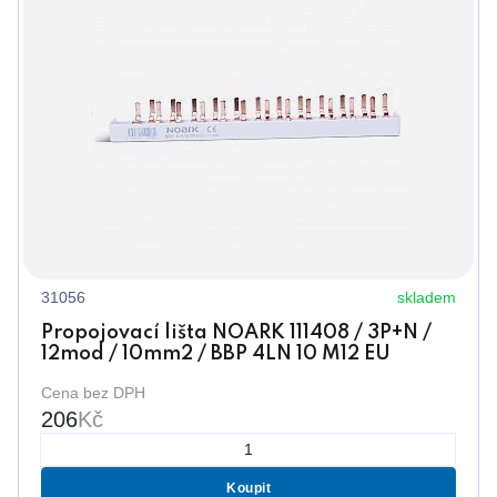
31056
skladem
Propojovací lišta NOARK 111408 / 3P+N /
12mod / 10mm2 / BBP 4LN 10 M12 EU
Cena bez DPH
206
Kč
Koupit