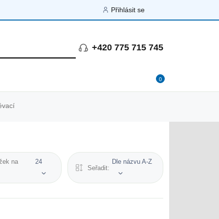
Přihlásit se
+420 775 715 745
0
évací
žek na
24
Dle názvu A-Z
Seřadit: