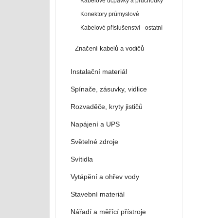
Kabelové ucpávky a průchodky
Konektory průmyslové
Kabelové příslušenství - ostatní
Značení kabelů a vodičů
Instalační materiál
Spínače, zásuvky, vidlice
Rozvaděče, kryty jističů
Napájení a UPS
Světelné zdroje
Svítidla
Vytápění a ohřev vody
Stavební materiál
Nářadí a měřící přístroje