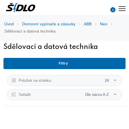
0
Úvod
Domovní vypínače a zásuvky
ABB
Neo
Sdělovací a datová technika
Sdělovací a datová technika
Filtry
Položek na stránku:
24
Seřadit:
Dle názvu A-Z