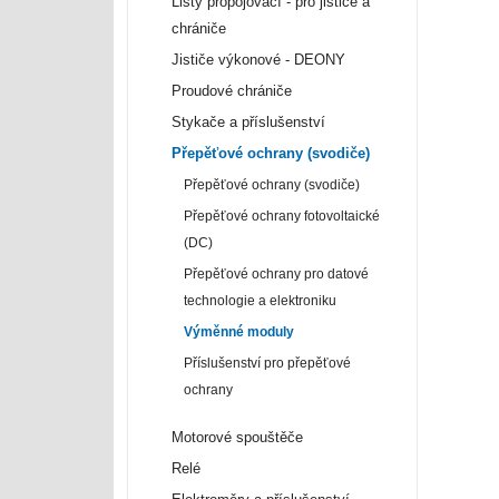
Lišty propojovací - pro jističe a
chrániče
Jističe výkonové - DEONY
Proudové chrániče
Stykače a příslušenství
Přepěťové ochrany (svodiče)
Přepěťové ochrany (svodiče)
Přepěťové ochrany fotovoltaické
(DC)
Přepěťové ochrany pro datové
technologie a elektroniku
Výměnné moduly
Příslušenství pro přepěťové
ochrany
Motorové spouštěče
Relé