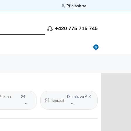
Přihlásit se
+420 775 715 745
0
žek na
24
Dle názvu A-Z
Seřadit: