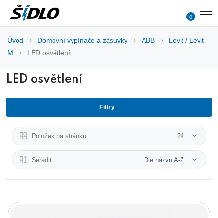
0
Úvod
Domovní vypínače a zásuvky
ABB
Levit / Levit
M
LED osvětlení
LED osvětlení
Filtry
Položek na stránku:
24
Seřadit:
Dle názvu A-Z