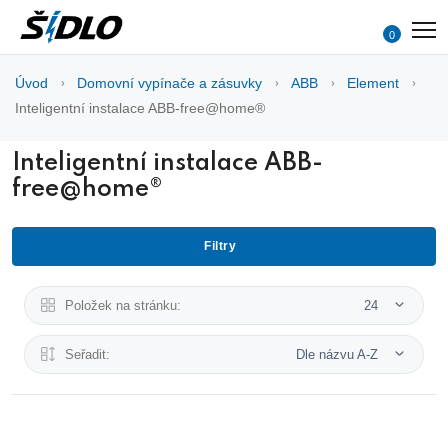
0
Úvod
Domovní vypínače a zásuvky
ABB
Element
Inteligentní instalace ABB-free@home®
Inteligentní instalace ABB-
free@home®
Filtry
Položek na stránku:
24
Seřadit:
Dle názvu A-Z