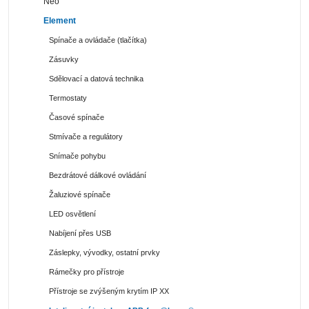
Neo
Element
Spínače a ovládače (tlačítka)
Zásuvky
Sdělovací a datová technika
Termostaty
Časové spínače
Stmívače a regulátory
Snímače pohybu
Bezdrátové dálkové ovládání
Žaluziové spínače
LED osvětlení
Nabíjení přes USB
Záslepky, vývodky, ostatní prvky
Rámečky pro přístroje
Přístroje se zvýšeným krytím IP XX