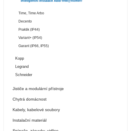
Inteligentní instalace ABB-free@home®
Time, Time Arbo
Decento
Praktik (IP44)
Variant+ (IP54)
Garant (IP66, IP55)
Kopp
Legrand
Schneider
Jističe a modulární přístroje
Chytrá domácnost
Kabely, kabelové soubory
Instalační materiál
Spínače, zásuvky, vidlice