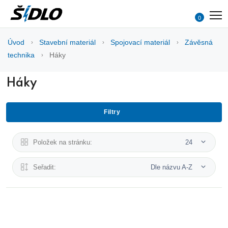
0
Úvod
Stavební materiál
Spojovací materiál
Závěsná
technika
Háky
Háky
Filtry
Položek na stránku:
24
Seřadit:
Dle názvu A-Z