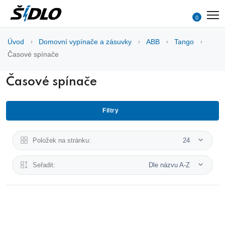
0
Úvod
Domovní vypínače a zásuvky
ABB
Tango
Časové spínače
Časové spínače
Filtry
Položek na stránku:
24
Seřadit:
Dle názvu A-Z