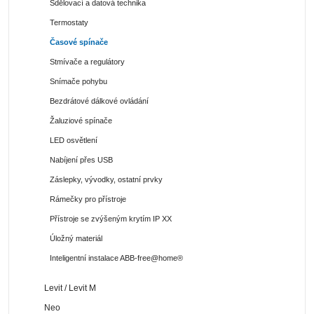
Sdělovací a datová technika
Termostaty
Časové spínače
Stmívače a regulátory
Snímače pohybu
Bezdrátové dálkové ovládání
Žaluziové spínače
LED osvětlení
Nabíjení přes USB
Záslepky, vývodky, ostatní prvky
Rámečky pro přístroje
Přístroje se zvýšeným krytím IP XX
Úložný materiál
Inteligentní instalace ABB-free@home®
Levit / Levit M
Neo