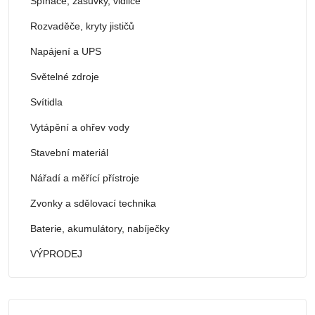
Spínače, zásuvky, vidlice
Rozvaděče, kryty jističů
Napájení a UPS
Světelné zdroje
Svítidla
Vytápění a ohřev vody
Stavební materiál
Nářadí a měřící přístroje
Zvonky a sdělovací technika
Baterie, akumulátory, nabíječky
VÝPRODEJ