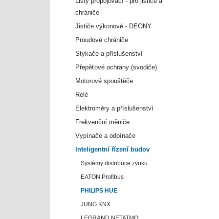
Lišty propojovací - pro jističe a
chrániče
Jističe výkonové - DEONY
Proudové chrániče
Stykače a příslušenství
Přepěťové ochrany (svodiče)
Motorové spouštěče
Relé
Elektroměry a příslušenství
Frekvenční měniče
Vypínače a odpínače
Inteligentní řízení budov
Systémy distribuce zvuku
EATON Profibus
PHILIPS HUE
JUNG KNX
LEGRAND NETATMO