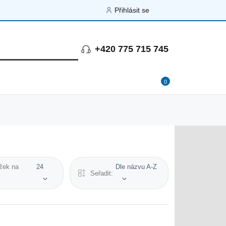
Přihlásit se
+420 775 715 745
0
žek na
24
Dle názvu A-Z
Seřadit: