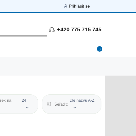
Přihlásit se
+420 775 715 745
0
žek na
24
Dle názvu A-Z
Seřadit: