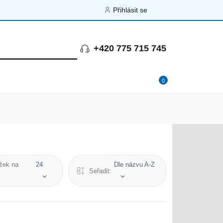
Přihlásit se
+420 775 715 745
0
žek na
24
Dle názvu A-Z
Seřadit: