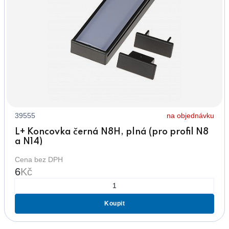
39555
na objednávku
L+ Koncovka černá N8H, plná (pro profil N8
a N14)
Cena bez DPH
6
Kč
Koupit