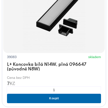
39083
skladem
L+ Koncovka bílá N14W, plná 096647
(původně N8W)
Cena bez DPH
7
Kč
Koupit