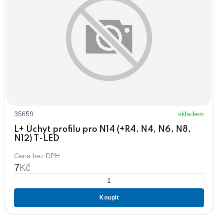
35659
skladem
L+ Úchyt profilu pro N14 (+R4, N4, N6, N8,
N12) T-LED
Cena bez DPH
7
Kč
Koupit