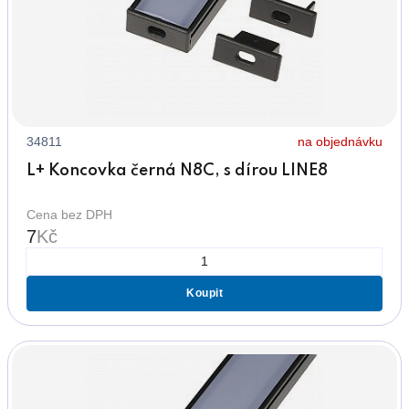
34811
na objednávku
L+ Koncovka černá N8C, s dírou LINE8
Cena bez DPH
7
Kč
Koupit