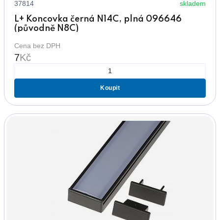
37814
skladem
L+ Koncovka černá N14C, plná 096646
(původně N8C)
Cena bez DPH
7
Kč
Koupit