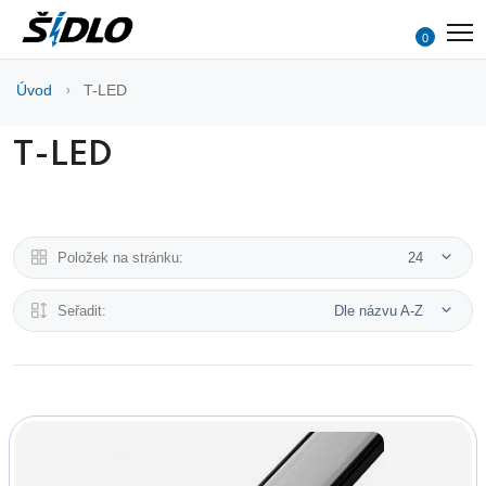
0
Úvod
T-LED
T-LED
Položek na stránku:
24
Seřadit:
Dle názvu A-Z