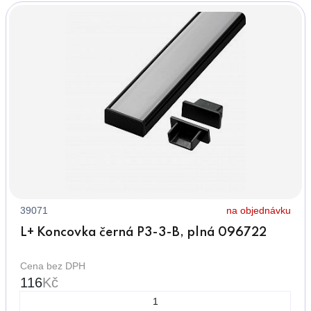
39071
na objednávku
L+ Koncovka černá P3-3-B, plná 096722
Cena bez DPH
116
Kč