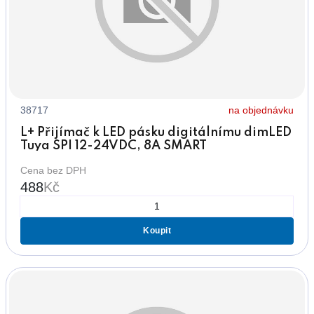
38717
na objednávku
L+ Přijímač k LED pásku digitálnímu dimLED
Tuya SPI 12-24VDC, 8A SMART
Cena bez DPH
488
Kč
Koupit