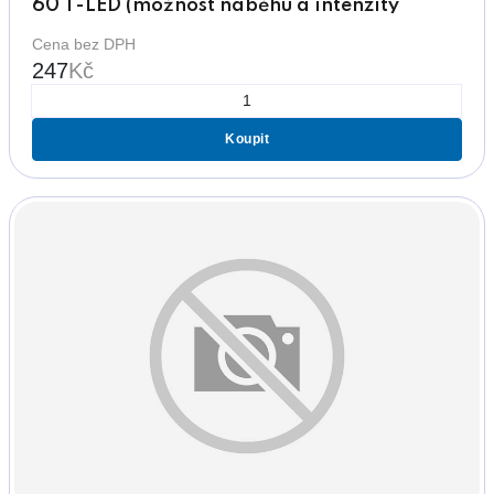
60 T-LED (možnost náběhu a intenzity
světla)
Cena bez DPH
247
Kč
Koupit