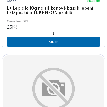
35838
skladem
L+ Lepidlo 10g na silikonové bázi k lepení
LED pásků a TUBE NEON profilů
Cena bez DPH
25
Kč
Koupit