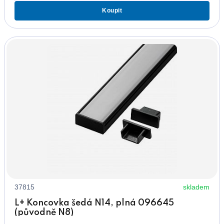
Koupit
37815
skladem
L+ Koncovka šedá N14, plná 096645
(původně N8)