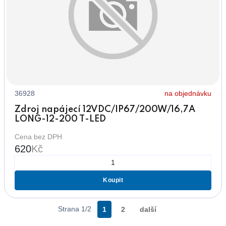
36928
na objednávku
Zdroj napájecí 12VDC/IP67/200W/16,7A
LONG-12-200 T-LED
Cena bez DPH
620
Kč
Koupit
Strana 1/2
1
2
další