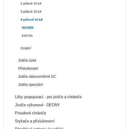
2-pólové 10 kA
3-pólové 10 kA
4-pólové 10 kA
NOARK
EATON
Ostatní
Jističe úzké
Příslušenství
Jističe stejnosměrné DC
Jističe speciální
Lišty propojovací - pro jističe a chrániče
Jističe výkonové - DEONY
Proudové chrániče
Stykače a příslušenství