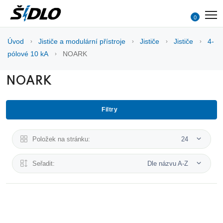
0
Úvod
Jističe a modulární přístroje
Jističe
Jističe
4-
pólové 10 kA
NOARK
NOARK
Filtry
Položek na stránku:
24
Seřadit:
Dle názvu A-Z