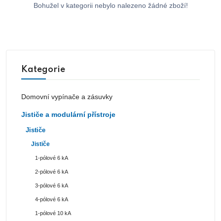
Bohužel v kategorii nebylo nalezeno žádné zboží!
Kategorie
Domovní vypínače a zásuvky
Jističe a modulární přístroje
Jističe
Jističe
1-pólové 6 kA
2-pólové 6 kA
3-pólové 6 kA
4-pólové 6 kA
1-pólové 10 kA