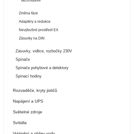
Bezšroubové
Změna fáze
Adaptéry a redukce
Nevýbušné prostředí EX
Zásuvky na DIN
Zásuvky, vidlice, rozbočky 230V
Spínače
Spínače pohybové a detektory
Spínací hodiny
Rozvaděče, kryty jističů
Napájení a UPS
Světelné zdroje
Svítidla
Vytápění a ohřev vody