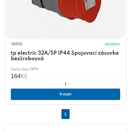
38896
skladem
tp electric 32A/5P IP44 Spojovací zásuvka
bezšrobouvá
Cena bez DPH
164
Kč
Koupit
1