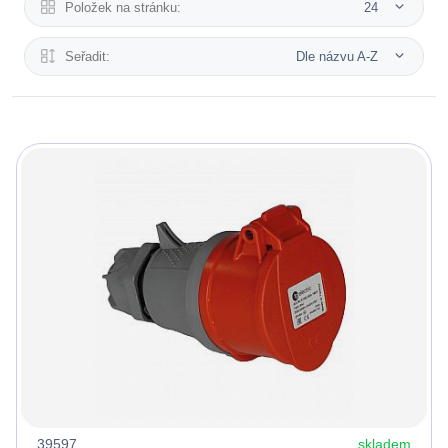
Položek na stránku:
24
Seřadit:
Dle názvu A-Z
39597
skladem