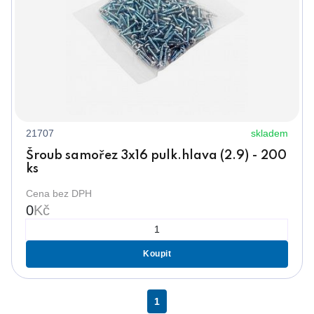
21707
skladem
Šroub samořez 3x16 pulk.hlava (2.9) - 200
ks
Cena bez DPH
0
Kč
Koupit
1