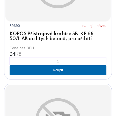
39690
na objednávku
KOPOS Přístrojová krabice SB-KP 68-
50/L AB do litých betonů, pro přibití
hřeby, oranžová+šedá, víko 68mm
Cena bez DPH
64
Kč
Koupit