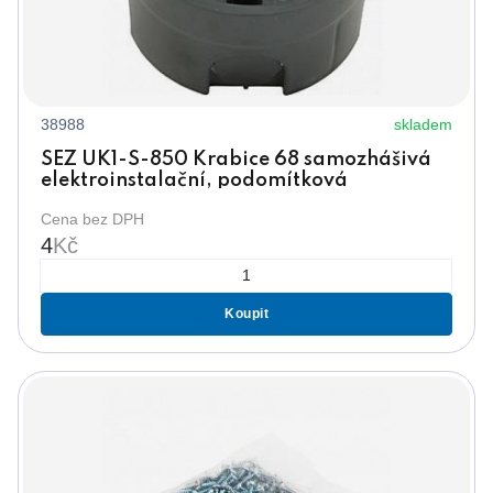
38988
skladem
SEZ UK1-S-850 Krabice 68 samozhášivá
elektroinstalační, podomítková
Cena bez DPH
4
Kč
Koupit