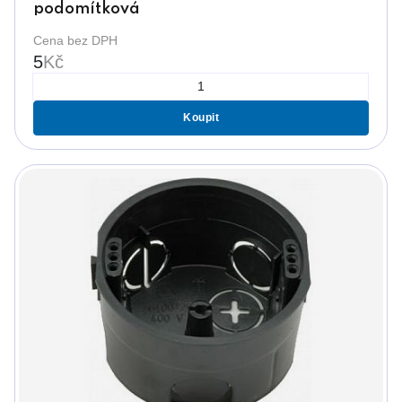
podomítková
Cena bez DPH
5
Kč
Koupit