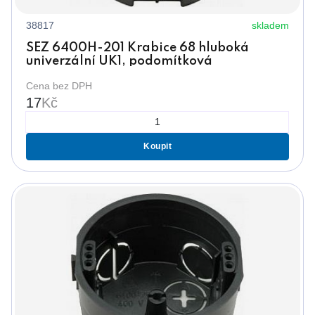
38817
skladem
SEZ 6400H-201 Krabice 68 hluboká
univerzální UK1, podomítková
Cena bez DPH
17
Kč
Koupit