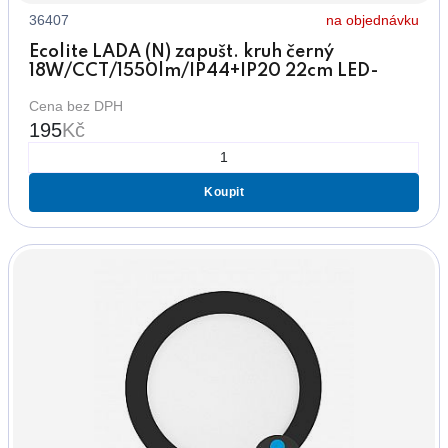
36407
na objednávku
Ecolite LADA (N) zapušt. kruh černý
18W/CCT/1550lm/IP44+IP20 22cm LED-
WSL-CCT/18W/CR
Cena bez DPH
195
Kč
Koupit