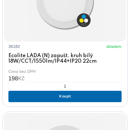
36182
skladem
Ecolite LADA (N) zapušt. kruh bílý
18W/CCT/1550lm/IP44+IP20 22cm
Cena bez DPH
198
Kč
Koupit