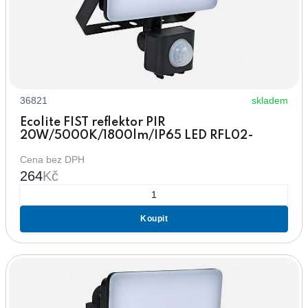
36821
skladem
Ecolite FIST reflektor PIR
20W/5000K/1800lm/IP65 LED RFL02-
20W/PIR
Cena bez DPH
264
Kč
Koupit