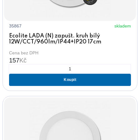
35867
skladem
Ecolite LADA (N) zapušt. kruh bílý
12W/CCT/960lm/IP44+IP20 17cm
Cena bez DPH
157
Kč
Koupit