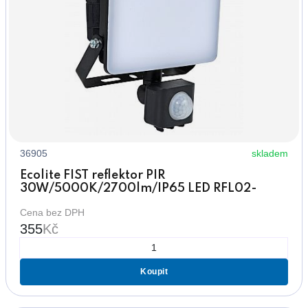
36905
skladem
Ecolite FIST reflektor PIR
30W/5000K/2700lm/IP65 LED RFL02-
30W/PIR
Cena bez DPH
355
Kč
Koupit