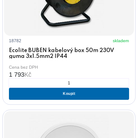
18782
skladem
Ecolite BUBEN kabelový box 50m 230V
guma 3x1.5mm2 IP44
Cena bez DPH
1 793
Kč
Koupit