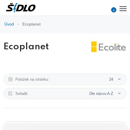
0
Úvod
Ecoplanet
Ecoplanet
Položek na stránku:
24
Seřadit:
Dle názvu A-Z