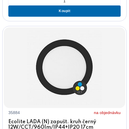
Koupit
35884
na objednávku
Ecolite LADA (N) zapušt. kruh černý
12W/CCT/960lm/IP44+IP20 17cm