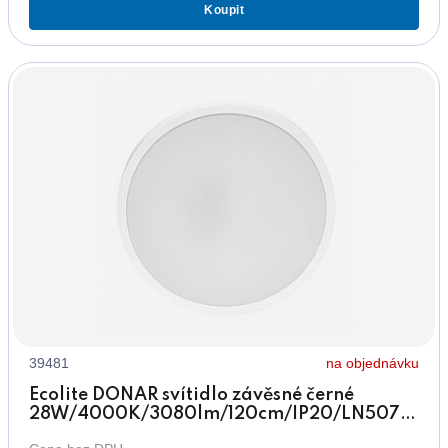
Koupit
39481
na objednávku
Ecolite DONAR svítidlo závěsné černé
28W/4000K/3080lm/120cm/IP20/LN5070-
28W/CR