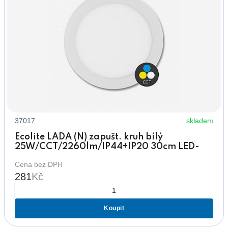
37017
skladem
Ecolite LADA (N) zapušt. kruh bílý
25W/CCT/2260lm/IP44+IP20 30cm LED-
WSL-CCT/25W/BI
Cena bez DPH
281
Kč
Koupit