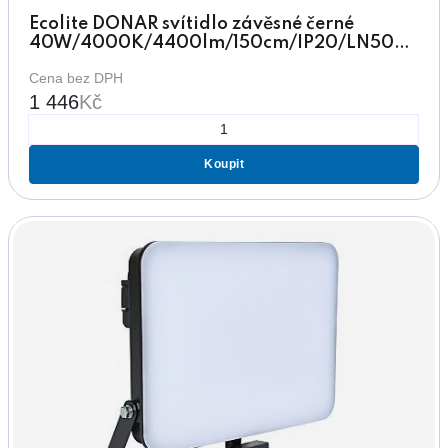
Ecolite DONAR svítidlo závěsné černé
40W/4000K/4400lm/150cm/IP20/LN5070-
40W/CR
Cena bez DPH
1 446
Kč
Koupit