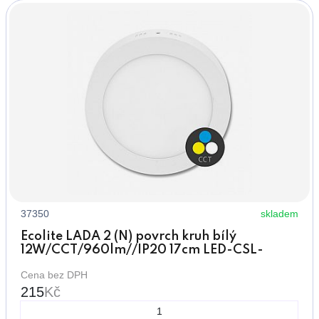
37350
skladem
Ecolite LADA 2 (N) povrch kruh bílý
12W/CCT/960lm//IP20 17cm LED-CSL-
CCT/12W/BI
Cena bez DPH
215
Kč