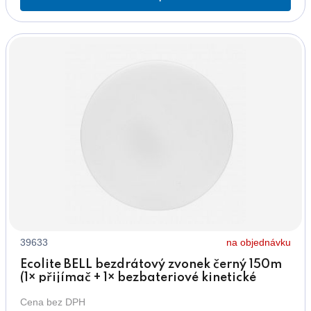
39633
na objednávku
Ecolite BELL bezdrátový zvonek černý 150m
(1× přijímač + 1× bezbateriové kinetické
tlačítko)
Cena bez DPH