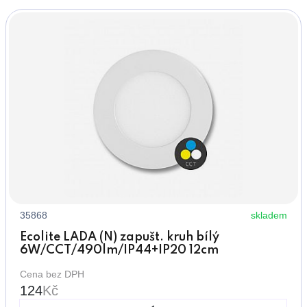
35868
skladem
Ecolite LADA (N) zapušt. kruh bílý
6W/CCT/490lm/IP44+IP20 12cm
Cena bez DPH
124
Kč