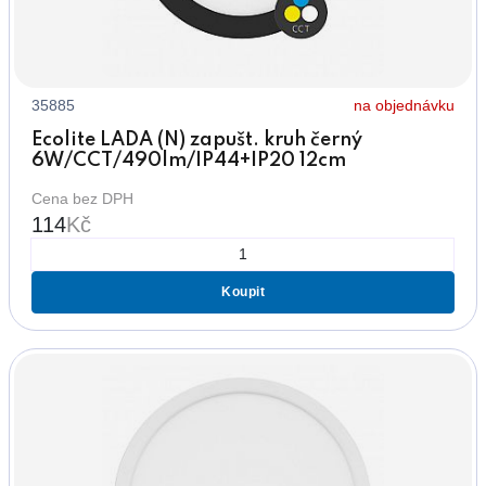
35885
na objednávku
Ecolite LADA (N) zapušt. kruh černý
6W/CCT/490lm/IP44+IP20 12cm
Cena bez DPH
114
Kč
Koupit