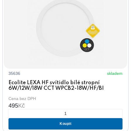
35636
skladem
Ecolite LEXA HF svítidlo bílé stropní
6W/12W/18W CCT WPCB2-18W/HF/BI
Cena bez DPH
495
Kč
Koupit