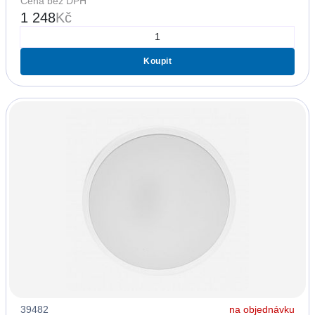
Cena bez DPH
1 248
Kč
Koupit
39482
na objednávku