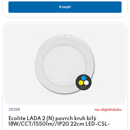
Koupit
39388
na objednávku
Ecolite LADA 2 (N) povrch kruh bílý
18W/CCT/1550lm//IP20 22cm LED-CSL-
CCT/18W/BI