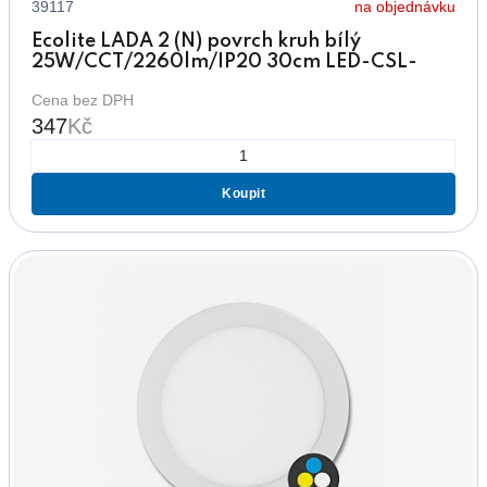
39117
na objednávku
Ecolite LADA 2 (N) povrch kruh bílý
25W/CCT/2260lm/IP20 30cm LED-CSL-
CCT/25W/BI
Cena bez DPH
347
Kč
Koupit