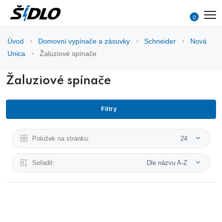
0
Úvod
Domovní vypínače a zásuvky
Schneider
Nová
Unica
Žaluziové spínače
Žaluziové spínače
Filtry
Položek na stránku:
24
Seřadit:
Dle názvu A-Z