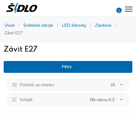
0
Úvod
Světelné zdroje
LED žárovky
Závitové
Závit E27
Závit E27
Filtry
Položek na stránku:
24
Seřadit:
Dle názvu A-Z