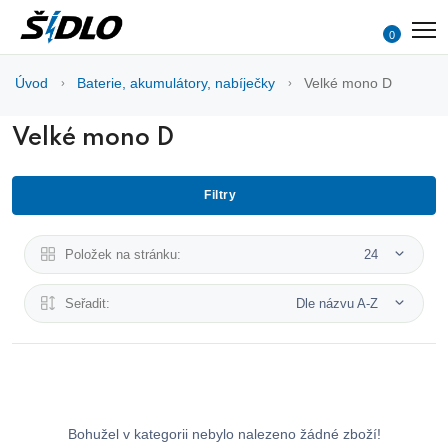
0
Úvod
Baterie, akumulátory, nabíječky
Velké mono D
Velké mono D
Filtry
Položek na stránku:
24
Seřadit:
Dle názvu A-Z
Bohužel v kategorii nebylo nalezeno žádné zboží!