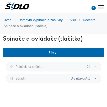
0
Úvod
Domovní vypínače a zásuvky
ABB
Decento
Spínače a ovládače (tlačítka)
Spínače a ovládače (tlačítka)
Filtry
Položek na stránku:
24
Seřadit:
Dle názvu A-Z