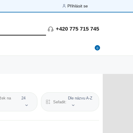
Přihlásit se
+420 775 715 745
0
žek na
24
Dle názvu A-Z
Seřadit: