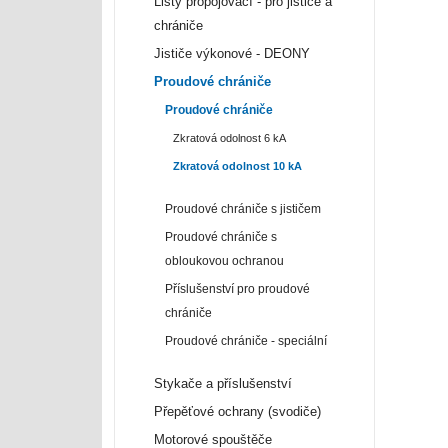
Lišty propojovací - pro jističe a
chrániče
Jističe výkonové - DEONY
Proudové chrániče
Proudové chrániče
Zkratová odolnost 6 kA
Zkratová odolnost 10 kA
Proudové chrániče s jističem
Proudové chrániče s
obloukovou ochranou
Příslušenství pro proudové
chrániče
Proudové chrániče - speciální
Stykače a příslušenství
Přepěťové ochrany (svodiče)
Motorové spouštěče