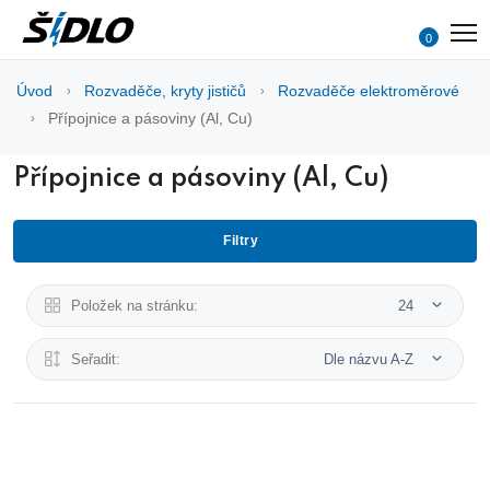
0
Úvod
Rozvaděče, kryty jističů
Rozvaděče elektroměrové
Přípojnice a pásoviny (Al, Cu)
Přípojnice a pásoviny (Al, Cu)
Filtry
Položek na stránku:
24
Seřadit:
Dle názvu A-Z