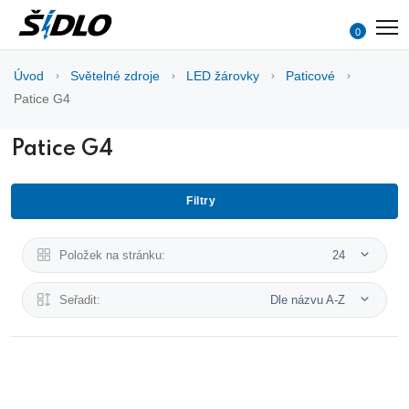
0
Úvod
Světelné zdroje
LED žárovky
Paticové
Patice G4
Patice G4
Filtry
Položek na stránku:
24
Seřadit:
Dle názvu A-Z