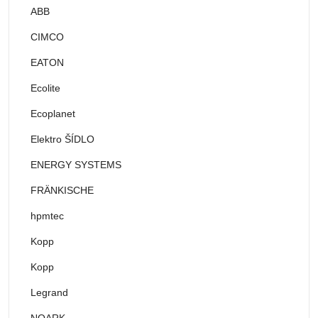
ABB
CIMCO
EATON
Ecolite
Ecoplanet
Elektro ŠÍDLO
ENERGY SYSTEMS
FRÄNKISCHE
hpmtec
Kopp
Kopp
Legrand
NOARK