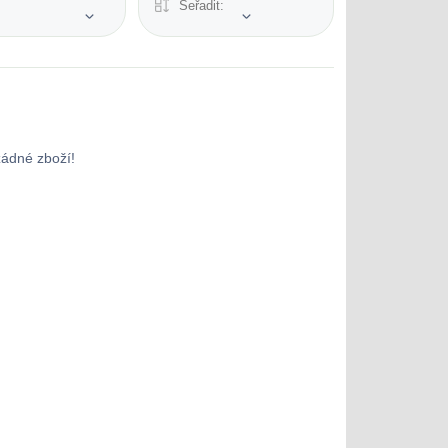
Seřadit:
žádné zboží!