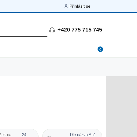
Přihlásit se
+420 775 715 745
0
žek na
24
Dle názvu A-Z