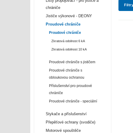
Lišty propojovací - pro jističe a
Filtr
chrániče
Jističe výkonové - DEONY
Proudové chrániče
Proudové chrániče
Zkratová odolnost 6 kA
Zkratová odolnost 10 kA
Proudové chrániče s jističem
Proudové chrániče s
obloukovou ochranou
Příslušenství pro proudové
chrániče
Proudové chrániče - speciální
Stykače a příslušenství
Přepěťové ochrany (svodiče)
Motorové spouštěče