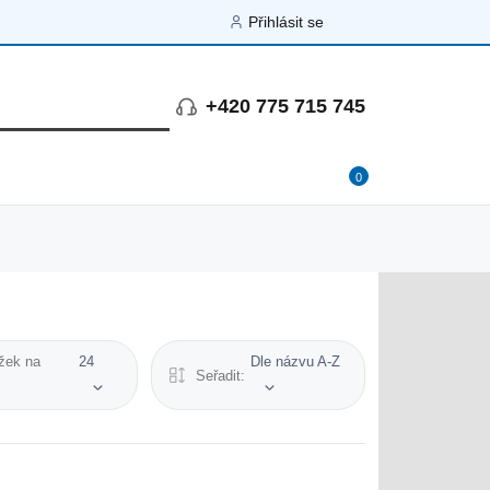
Přihlásit se
+420 775 715 745
0
žek na
24
Dle názvu A-Z
Seřadit: