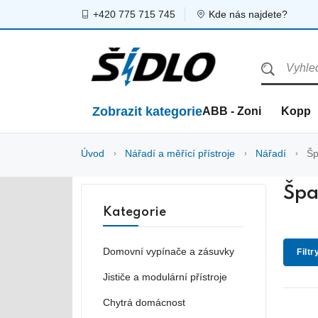
+420 775 715 745
Kde nás najdete?
Zobrazit kategorie
ABB - Zoni
Kopp
Úvod
Nářadí a měřící přístroje
Nářadí
Šp
Špa
Kategorie
Domovní vypínače a zásuvky
Filtr
Jističe a modulární přístroje
Chytrá domácnost