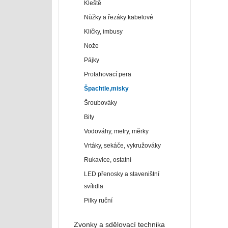
Kleště
Nůžky a řezáky kabelové
Kličky, imbusy
Nože
Pájky
Protahovací pera
Špachtle,misky
Šroubováky
Bity
Vodováhy, metry, měrky
Vrtáky, sekáče, vykružováky
Rukavice, ostatní
LED přenosky a staveništní
svítidla
Pilky ruční
Zvonky a sdělovací technika