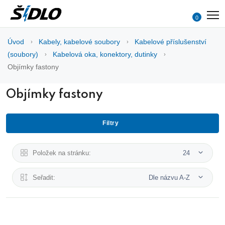
0
Úvod
Kabely, kabelové soubory
Kabelové příslušenství
(soubory)
Kabelová oka, konektory, dutinky
Objímky fastony
Objímky fastony
Filtry
Položek na stránku:
24
Seřadit:
Dle názvu A-Z