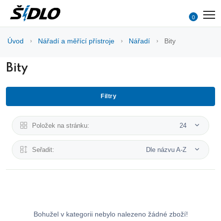
0
Úvod
Nářadí a měřící přístroje
Nářadí
Bity
Bity
Filtry
Položek na stránku:
24
Seřadit:
Dle názvu A-Z
Bohužel v kategorii nebylo nalezeno žádné zboží!