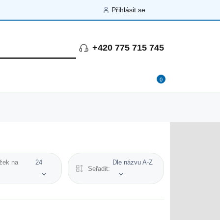
Přihlásit se
+420 775 715 745
0
žek na
24
Dle názvu A-Z
Seřadit: