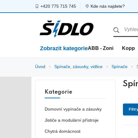
+420 775 715 745
Kde nás najdete?
Zobrazit kategorie
ABB - Zoni
Kopp
Úvod
Spínače, zásuvky, vidlice
Spínače
Spí
Kategorie
Domovní vypínače a zásuvky
Filtr
Jističe a modulární přístroje
Chytrá domácnost