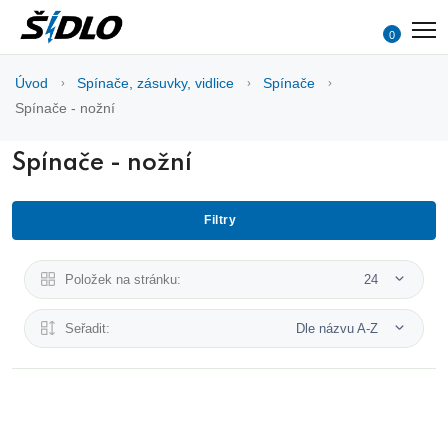
0
Úvod
Spínače, zásuvky, vidlice
Spínače
Spínače - nožní
Spínače - nožní
Filtry
Položek na stránku:
24
Seřadit:
Dle názvu A-Z