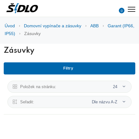
0
Úvod
Domovní vypínače a zásuvky
ABB
Garant (IP66,
IP55)
Zásuvky
Zásuvky
Filtry
Položek na stránku:
24
Seřadit:
Dle názvu A-Z