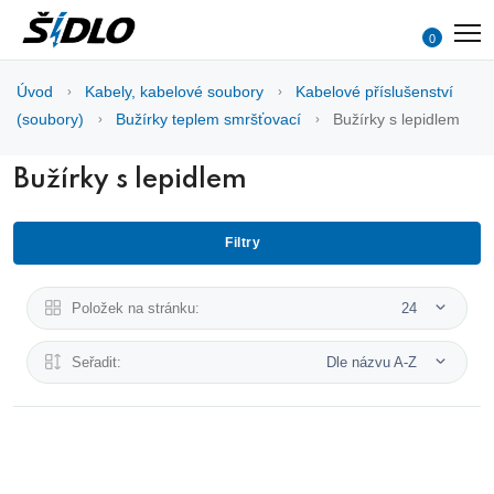
0
Úvod
Kabely, kabelové soubory
Kabelové příslušenství
(soubory)
Bužírky teplem smršťovací
Bužírky s lepidlem
Bužírky s lepidlem
Filtry
Položek na stránku:
24
Seřadit:
Dle názvu A-Z