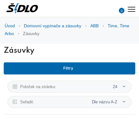
0
Úvod
Domovní vypínače a zásuvky
ABB
Time, Time
Arbo
Zásuvky
Zásuvky
Filtry
Položek na stránku:
24
Seřadit:
Dle názvu A-Z