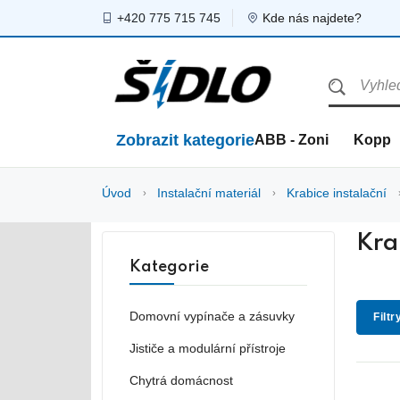
+420 775 715 745
Kde nás najdete?
Zobrazit kategorie
ABB - Zoni
Kopp
Úvod
Instalační materiál
Krabice instalační
Kra
Kategorie
Domovní vypínače a zásuvky
Filtr
Jističe a modulární přístroje
Chytrá domácnost