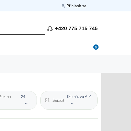
Přihlásit se
+420 775 715 745
0
žek na
24
Dle názvu A-Z
Seřadit: