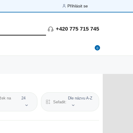
Přihlásit se
+420 775 715 745
0
žek na
24
Dle názvu A-Z
Seřadit: