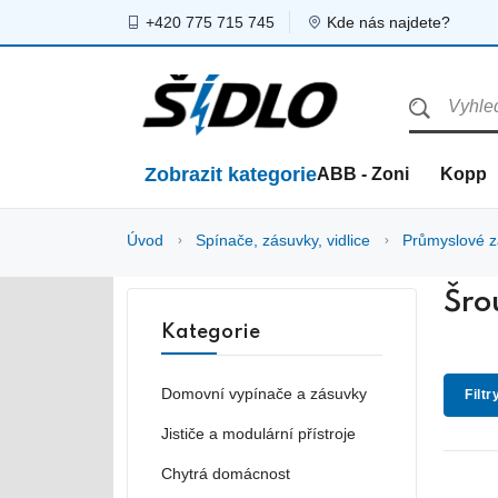
+420 775 715 745
Kde nás najdete?
Zobrazit kategorie
ABB - Zoni
Kopp
Úvod
Spínače, zásuvky, vidlice
Průmyslové zá
Šro
Kategorie
Domovní vypínače a zásuvky
Filtr
Jističe a modulární přístroje
Chytrá domácnost