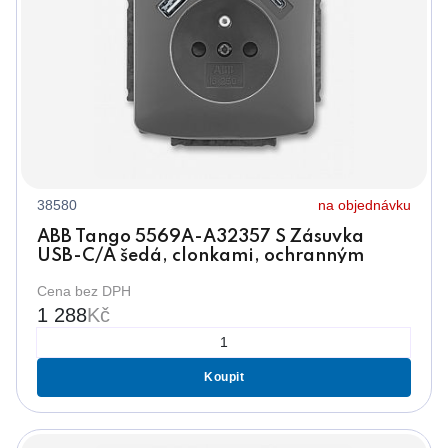
38580
na objednávku
ABB Tango 5569A-A32357 S Zásuvka
USB-C/A šedá, clonkami, ochranným
kolíkem
Cena bez DPH
1 288
Kč
Koupit