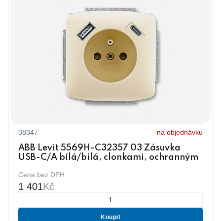
38347
na objednávku
ABB Levit 5569H-C32357 03 Zásuvka
USB-C/A bílá/bílá, clonkami, ochranným
kolíkem
Cena bez DPH
1 401
Kč
Koupit