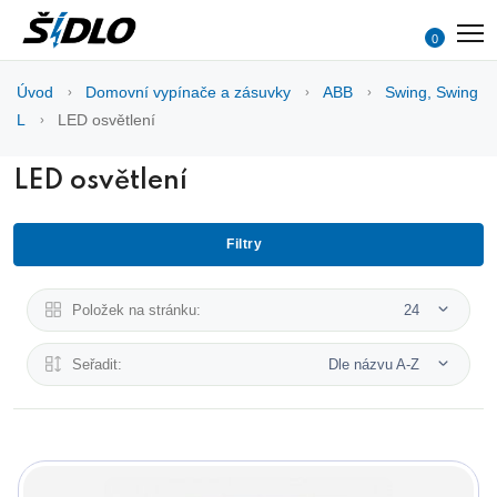
0
Úvod
Domovní vypínače a zásuvky
ABB
Swing, Swing
L
LED osvětlení
LED osvětlení
Filtry
Položek na stránku:
24
Seřadit:
Dle názvu A-Z