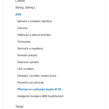
Classic
Swing, Swing L
Zoni
Spínače a ovládače (tlačítka)
Zásuvky
Sdělovací a datová technika
Termostaty
Stmívače a regulátory
Snímače pohybu
Žaluziové spínače
LED osvětlení
Záslepky, vývodky, ostatní prvky
Rámečky pro přístroje
Přístroje se zvýšeným krytím IP XX
Inteligentní instalace ABB-free@home®
Tango