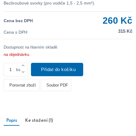
Bezšroubové svorky (pro vodiče 1,5 - 2,5 mm²).
260 Kč
Cena bez DPH
315 Kč
Cena s DPH
Dostupnost na hlavním skladě:
na objednávku
Přidat do košíku
ks
Porovnat zboží
Soubor PDF
Popis
Ke stažení (1)