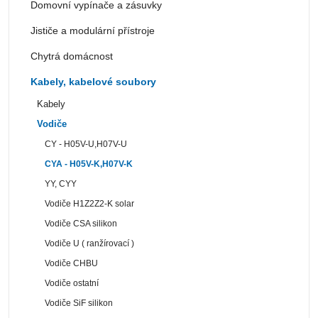
Domovní vypínače a zásuvky
Jističe a modulární přístroje
Chytrá domácnost
Kabely, kabelové soubory
Kabely
Vodiče
CY - H05V-U,H07V-U
CYA - H05V-K,H07V-K
YY, CYY
Vodiče H1Z2Z2-K solar
Vodiče CSA silikon
Vodiče U ( ranžírovací )
Vodiče CHBU
Vodiče ostatní
Vodiče SiF silikon