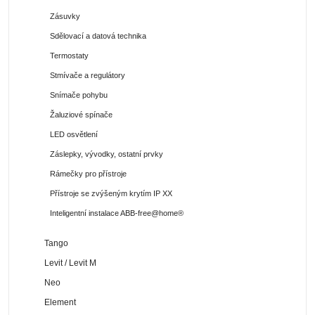
Zásuvky
Sdělovací a datová technika
Termostaty
Stmívače a regulátory
Snímače pohybu
Žaluziové spínače
LED osvětlení
Záslepky, vývodky, ostatní prvky
Rámečky pro přístroje
Přístroje se zvýšeným krytím IP XX
Inteligentní instalace ABB-free@home®
Tango
Levit / Levit M
Neo
Element