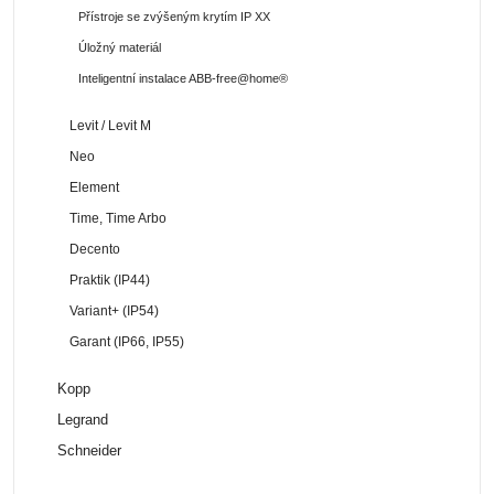
Přístroje se zvýšeným krytím IP XX
Úložný materiál
Inteligentní instalace ABB-free@home®
Levit / Levit M
Neo
Element
Time, Time Arbo
Decento
Praktik (IP44)
Variant+ (IP54)
Garant (IP66, IP55)
Kopp
Legrand
Schneider